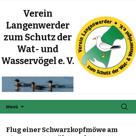
Verein
Langenwerder
zum Schutz der
Wat- und
Wasservögel e. V.
Zum
Suche
Menü
Inhalt
nach:
springen
Flug einer Schwarzkopfmöwe am