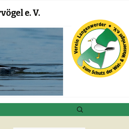
ögel e. V.
Suche
nach: