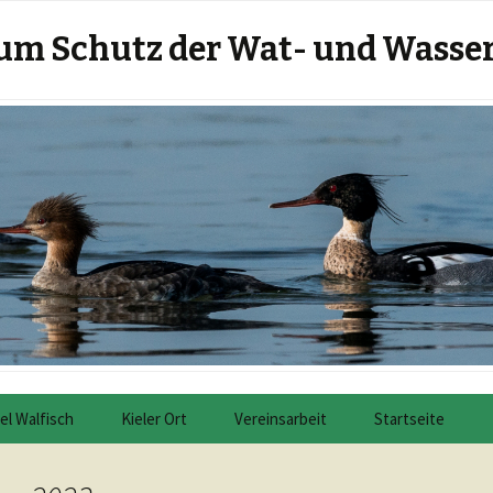
m Schutz der Wat- und Wasserv
el Walfisch
Kieler Ort
Vereinsarbeit
Startseite
r die Insel Walfisch
Über den Kieler Ort
Projekte