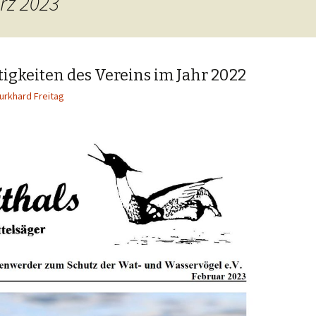
rz 2023
treuung durch den
Veröffentlichungen
rein Langenwerder
Ringfundmitteilungen
turschutzverordnung
igkeiten des Vereins im Jahr 2022
Beobachtungen
r Geschichte von
urkhard Freitag
lfisch